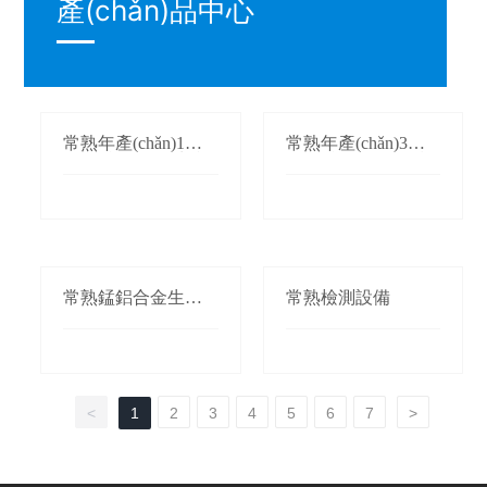
產(chǎn)品中心
常熟年產(chǎn)1萬
常熟年產(chǎn)3萬
(wàn)噸氮化錳生產
(wàn)噸鍛軋錳(錳桃/
(chǎn)線(xiàn)
枕)生產(chǎn)線(xià
n)
常熟錳鋁合金生產(c
常熟檢測設備
hǎn)線(xiàn)
<
1
2
3
4
5
6
7
>