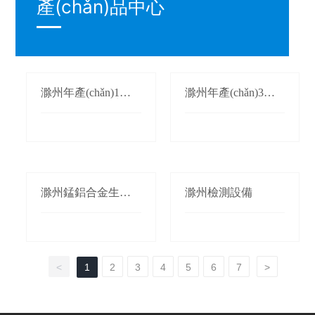
產(chǎn)品中心
滁州年產(chǎn)1萬
滁州年產(chǎn)3萬
(wàn)噸氮化錳生產
(wàn)噸鍛軋錳(錳桃/
(chǎn)線(xiàn)
枕)生產(chǎn)線(xià
n)
滁州錳鋁合金生產(c
滁州檢測設備
hǎn)線(xiàn)
<
1
2
3
4
5
6
7
>