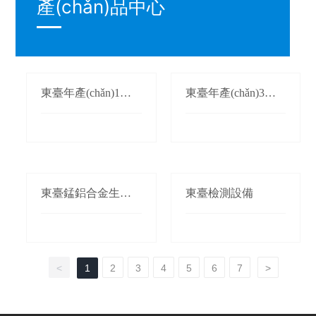
產(chǎn)品中心
東臺年產(chǎn)1萬
東臺年產(chǎn)3萬
(wàn)噸氮化錳生產
(wàn)噸鍛軋錳(錳桃/
(chǎn)線(xiàn)
枕)生產(chǎn)線(xià
n)
東臺錳鋁合金生產(c
東臺檢測設備
hǎn)線(xiàn)
<
1
2
3
4
5
6
7
>