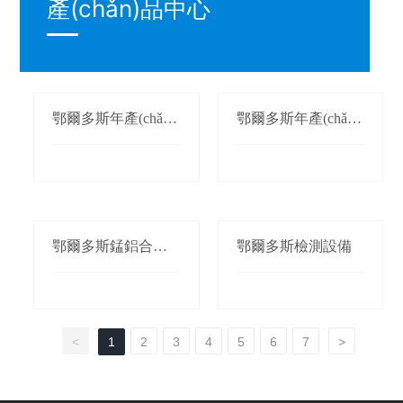
產(chǎn)品中心
鄂爾多斯年產(chǎn)
鄂爾多斯年產(chǎn)
1萬(wàn)噸氮化錳生
3萬(wàn)噸鍛軋錳
產(chǎn)線(xiàn)
(錳桃/枕)生產(chǎn)
線(xiàn)
鄂爾多斯錳鋁合金
鄂爾多斯檢測設備
生產(chǎn)線(xiàn)
<
1
2
3
4
5
6
7
>