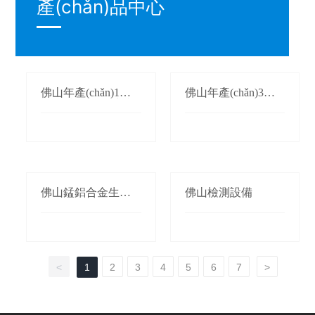
產(chǎn)品中心
佛山年產(chǎn)1萬
佛山年產(chǎn)3萬
(wàn)噸氮化錳生產
(wàn)噸鍛軋錳(錳桃/
(chǎn)線(xiàn)
枕)生產(chǎn)線(xià
n)
佛山錳鋁合金生產(c
佛山檢測設備
hǎn)線(xiàn)
<
1
2
3
4
5
6
7
>