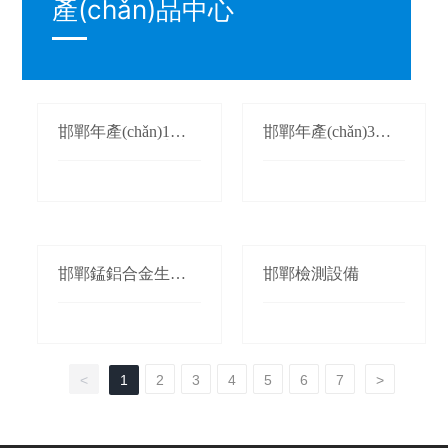
產(chǎn)品中心
邯鄲年產(chǎn)1萬
邯鄲年產(chǎn)3萬
(wàn)噸氮化錳生產
(wàn)噸鍛軋錳(錳桃/
(chǎn)線(xiàn)
枕)生產(chǎn)線(xià
n)
邯鄲錳鋁合金生產(c
邯鄲檢測設備
hǎn)線(xiàn)
<
1
2
3
4
5
6
7
>