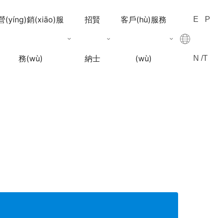
營(yíng)銷(xiāo)服
招賢
客戶(hù)服務
E
P
務(wù)
納士
(wù)
N /
T