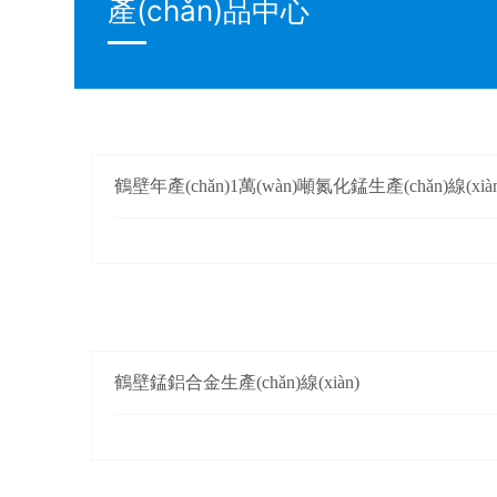
產(chǎn)品中心
鶴壁年產(chǎn)1萬(wàn)噸氮化錳生產(chǎn)線(xiàn
鶴壁錳鋁合金生產(chǎn)線(xiàn)