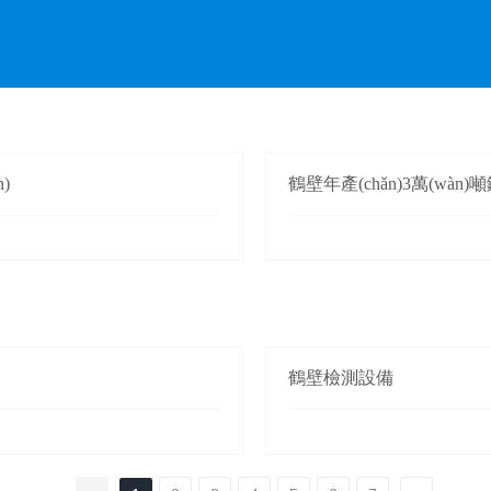
)
鶴壁年產(chǎn)3萬(wàn)噸
鶴壁檢測設備