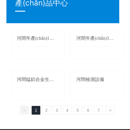
產(chǎn)品中心
河間年產(chǎn)1萬
河間年產(chǎn)3萬
(wàn)噸氮化錳生產
(wàn)噸鍛軋錳(錳桃/
(chǎn)線(xiàn)
枕)生產(chǎn)線(xià
n)
河間錳鋁合金生產(c
河間檢測設備
hǎn)線(xiàn)
<
1
2
3
4
5
6
7
>