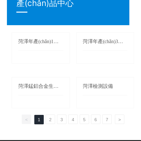
產(chǎn)品中心
菏澤年產(chǎn)1萬
菏澤年產(chǎn)3萬
(wàn)噸氮化錳生產
(wàn)噸鍛軋錳(錳桃/
(chǎn)線(xiàn)
枕)生產(chǎn)線(xià
n)
菏澤錳鋁合金生產(c
菏澤檢測設備
hǎn)線(xiàn)
<
1
2
3
4
5
6
7
>