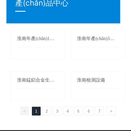
產(chǎn)品中心
淮南年產(chǎn)1萬
淮南年產(chǎn)3萬
(wàn)噸氮化錳生產
(wàn)噸鍛軋錳(錳桃/
(chǎn)線(xiàn)
枕)生產(chǎn)線(xià
n)
淮南錳鋁合金生產(c
淮南檢測設備
hǎn)線(xiàn)
<
1
2
3
4
5
6
7
>