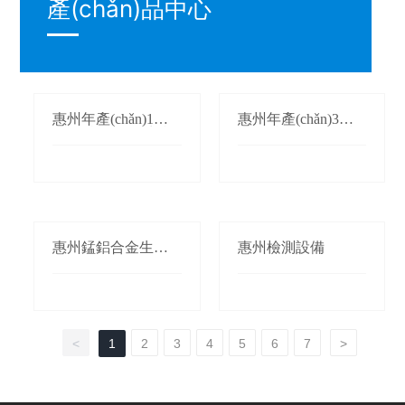
產(chǎn)品中心
惠州年產(chǎn)1萬
惠州年產(chǎn)3萬
(wàn)噸氮化錳生產
(wàn)噸鍛軋錳(錳桃/
(chǎn)線(xiàn)
枕)生產(chǎn)線(xià
n)
惠州錳鋁合金生產(c
惠州檢測設備
hǎn)線(xiàn)
<
1
2
3
4
5
6
7
>