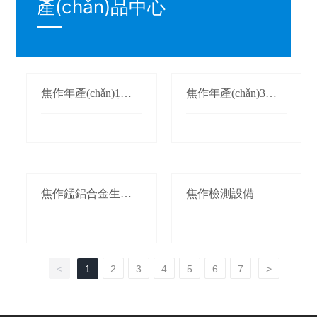
產(chǎn)品中心
焦作年產(chǎn)1萬
焦作年產(chǎn)3萬
(wàn)噸氮化錳生產
(wàn)噸鍛軋錳(錳桃/
(chǎn)線(xiàn)
枕)生產(chǎn)線(xià
n)
焦作錳鋁合金生產(c
焦作檢測設備
hǎn)線(xiàn)
<
1
2
3
4
5
6
7
>