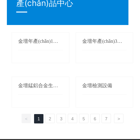
產(chǎn)品中心
金壇年產(chǎn)1萬
金壇年產(chǎn)3萬
(wàn)噸氮化錳生產
(wàn)噸鍛軋錳(錳桃/
(chǎn)線(xiàn)
枕)生產(chǎn)線(xià
n)
金壇錳鋁合金生產(c
金壇檢測設備
hǎn)線(xiàn)
<
1
2
3
4
5
6
7
>