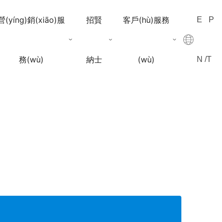
營(yíng)銷(xiāo)服
招賢
客戶(hù)服務
E
P
務(wù)
納士
(wù)
N /
T