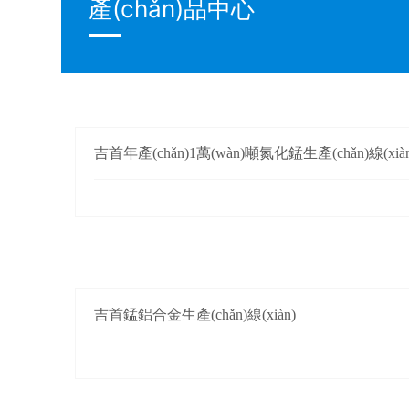
產(chǎn)品中心
吉首年產(chǎn)1萬(wàn)噸氮化錳生產(chǎn)線(xiàn
吉首錳鋁合金生產(chǎn)線(xiàn)