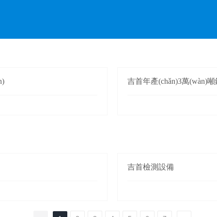
)
吉首年產(chǎn)3萬(wàn)噸
吉首檢測設備