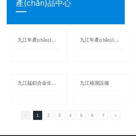
產(chǎn)品中心
九江年產(chǎn)1萬
九江年產(chǎn)3萬
(wàn)噸氮化錳生產
(wàn)噸鍛軋錳(錳桃/
(chǎn)線(xiàn)
枕)生產(chǎn)線(xià
n)
九江錳鋁合金生產(c
九江檢測設備
hǎn)線(xiàn)
<
1
2
3
4
5
6
7
>