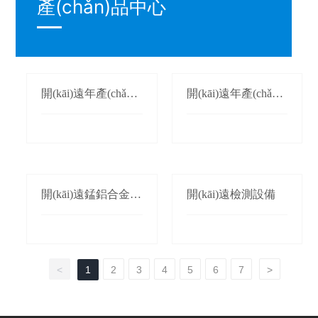
產(chǎn)品中心
開(kāi)遠年產(chǎn)1
開(kāi)遠年產(chǎn)3
萬(wàn)噸氮化錳生
萬(wàn)噸鍛軋錳(錳
產(chǎn)線(xiàn)
桃/枕)生產(chǎn)線(x
iàn)
開(kāi)遠錳鋁合金生
開(kāi)遠檢測設備
產(chǎn)線(xiàn)
<
1
2
3
4
5
6
7
>