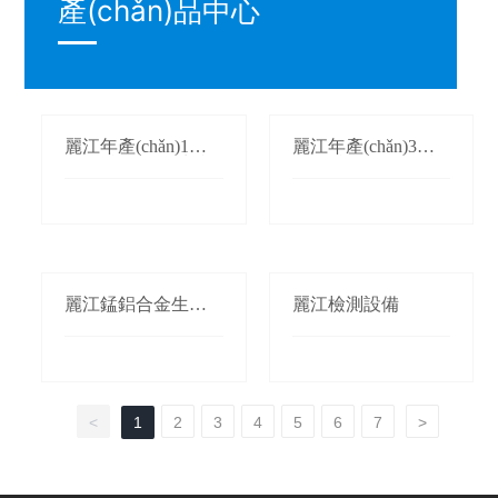
產(chǎn)品中心
麗江年產(chǎn)1萬
麗江年產(chǎn)3萬
(wàn)噸氮化錳生產
(wàn)噸鍛軋錳(錳桃/
(chǎn)線(xiàn)
枕)生產(chǎn)線(xià
n)
麗江錳鋁合金生產(c
麗江檢測設備
hǎn)線(xiàn)
<
1
2
3
4
5
6
7
>