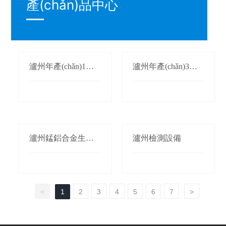
產(chǎn)品中心
瀘州年產(chǎn)1萬
瀘州年產(chǎn)3萬
(wàn)噸氮化錳生產
(wàn)噸鍛軋錳(錳桃/
(chǎn)線(xiàn)
枕)生產(chǎn)線(xià
n)
瀘州錳鋁合金生產(c
瀘州檢測設備
hǎn)線(xiàn)
<
1
2
3
4
5
6
7
>