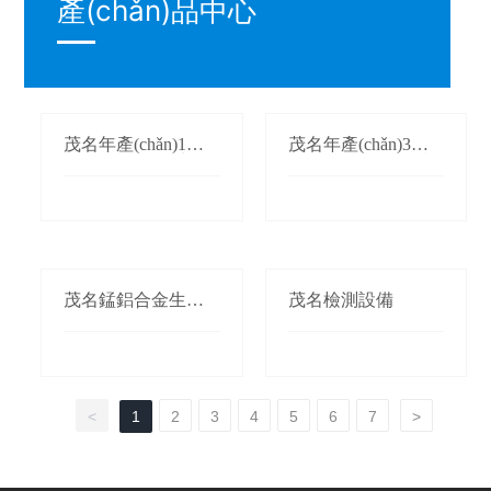
產(chǎn)品中心
茂名年產(chǎn)1萬
茂名年產(chǎn)3萬
(wàn)噸氮化錳生產
(wàn)噸鍛軋錳(錳桃/
(chǎn)線(xiàn)
枕)生產(chǎn)線(xià
n)
茂名錳鋁合金生產(c
茂名檢測設備
hǎn)線(xiàn)
<
1
2
3
4
5
6
7
>