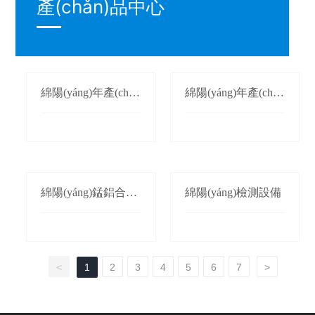
產(chǎn)品中心
綿陽(yáng)年產(chǎ
綿陽(yáng)年產(chǎ
n)1萬(wàn)噸氮化錳
n)3萬(wàn)噸鍛軋錳
生產(chǎn)線(xiàn)
(錳桃/枕)生產(chǎn)
線(xiàn)
綿陽(yáng)錳鋁合金
綿陽(yáng)檢測設備
生產(chǎn)線(xiàn)
<
1
2
3
4
5
6
7
>