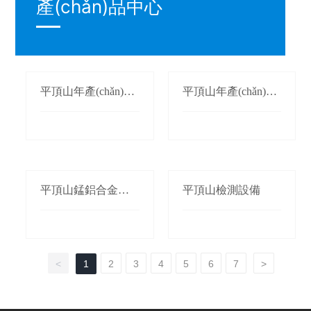
產(chǎn)品中心
平頂山年產(chǎn)1
平頂山年產(chǎn)3
萬(wàn)噸氮化錳生
萬(wàn)噸鍛軋錳(錳
產(chǎn)線(xiàn)
桃/枕)生產(chǎn)線(x
iàn)
平頂山錳鋁合金生
平頂山檢測設備
產(chǎn)線(xiàn)
<
1
2
3
4
5
6
7
>