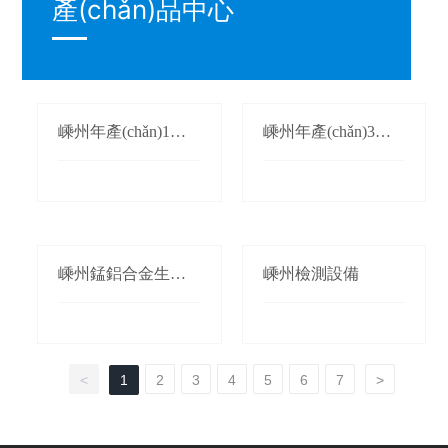
產(chǎn)品中心
嵊州年產(chǎn)1萬
嵊州年產(chǎn)3萬
(wàn)噸氮化錳生產
(wàn)噸鍛軋錳(錳桃/
(chǎn)線(xiàn)
枕)生產(chǎn)線(xià
n)
嵊州錳鋁合金生產(c
嵊州檢測設備
hǎn)線(xiàn)
<
1
2
3
4
5
6
7
>