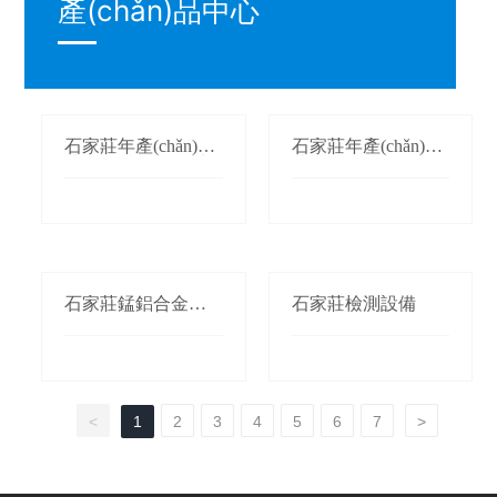
產(chǎn)品中心
石家莊年產(chǎn)1
石家莊年產(chǎn)3
萬(wàn)噸氮化錳生
萬(wàn)噸鍛軋錳(錳
產(chǎn)線(xiàn)
桃/枕)生產(chǎn)線(x
iàn)
石家莊錳鋁合金生
石家莊檢測設備
產(chǎn)線(xiàn)
<
1
2
3
4
5
6
7
>