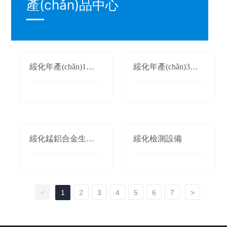
產(chǎn)品中心
綏化年產(chǎn)1萬
綏化年產(chǎn)3萬
(wàn)噸氮化錳生產
(wàn)噸鍛軋錳(錳桃/
(chǎn)線(xiàn)
枕)生產(chǎn)線(xià
n)
綏化錳鋁合金生產(c
綏化檢測設備
hǎn)線(xiàn)
<
1
2
3
4
5
6
7
>