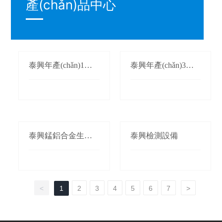
產(chǎn)品中心
泰興年產(chǎn)1萬
泰興年產(chǎn)3萬
(wàn)噸氮化錳生產
(wàn)噸鍛軋錳(錳桃/
(chǎn)線(xiàn)
枕)生產(chǎn)線(xià
n)
泰興錳鋁合金生產(c
泰興檢測設備
hǎn)線(xiàn)
<
1
2
3
4
5
6
7
>