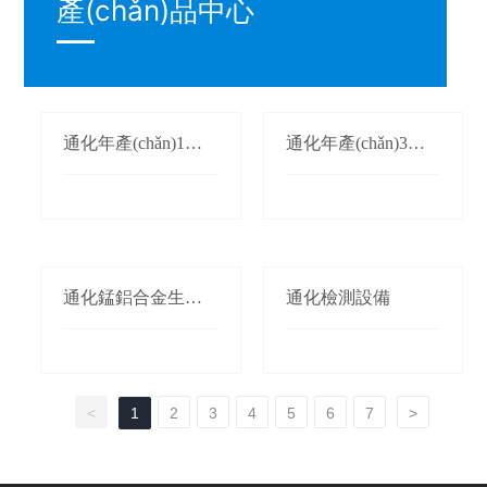
產(chǎn)品中心
通化年產(chǎn)1萬
通化年產(chǎn)3萬
(wàn)噸氮化錳生產
(wàn)噸鍛軋錳(錳桃/
(chǎn)線(xiàn)
枕)生產(chǎn)線(xià
n)
通化錳鋁合金生產(c
通化檢測設備
hǎn)線(xiàn)
<
1
2
3
4
5
6
7
>