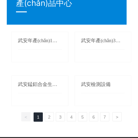
產(chǎn)品中心
武安年產(chǎn)1萬
武安年產(chǎn)3萬
(wàn)噸氮化錳生產
(wàn)噸鍛軋錳(錳桃/
(chǎn)線(xiàn)
枕)生產(chǎn)線(xià
n)
武安錳鋁合金生產(c
武安檢測設備
hǎn)線(xiàn)
<
1
2
3
4
5
6
7
>