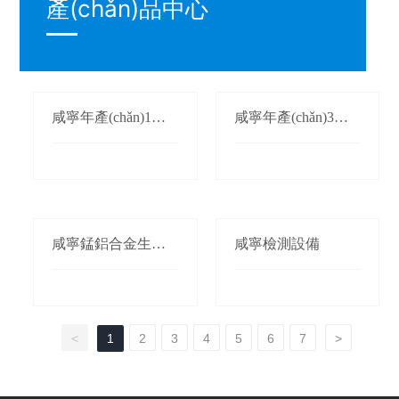
產(chǎn)品中心
咸寧年產(chǎn)1萬
咸寧年產(chǎn)3萬
(wàn)噸氮化錳生產
(wàn)噸鍛軋錳(錳桃/
(chǎn)線(xiàn)
枕)生產(chǎn)線(xià
n)
咸寧錳鋁合金生產(c
咸寧檢測設備
hǎn)線(xiàn)
<
1
2
3
4
5
6
7
>