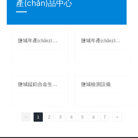
產(chǎn)品中心
鹽城年產(chǎn)1萬
鹽城年產(chǎn)3萬
(wàn)噸氮化錳生產
(wàn)噸鍛軋錳(錳桃/
(chǎn)線(xiàn)
枕)生產(chǎn)線(xià
n)
鹽城錳鋁合金生產(c
鹽城檢測設備
hǎn)線(xiàn)
<
1
2
3
4
5
6
7
>