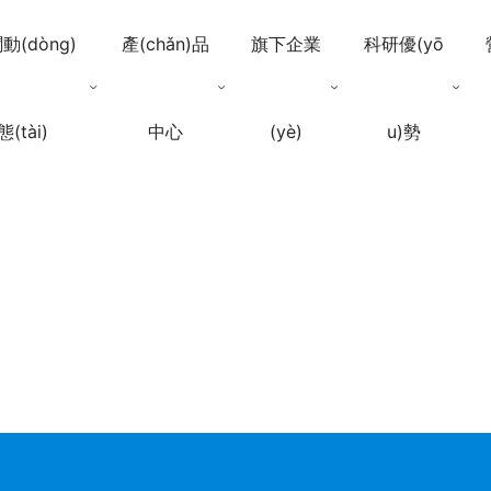
動(dòng)
產(chǎn)品
旗下企業
科研優(yō
態(tài)
中心
(yè)
u)勢