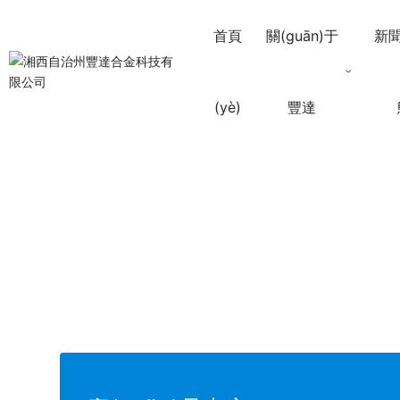
首頁
關(guān)于
新聞
(yè)
豐達