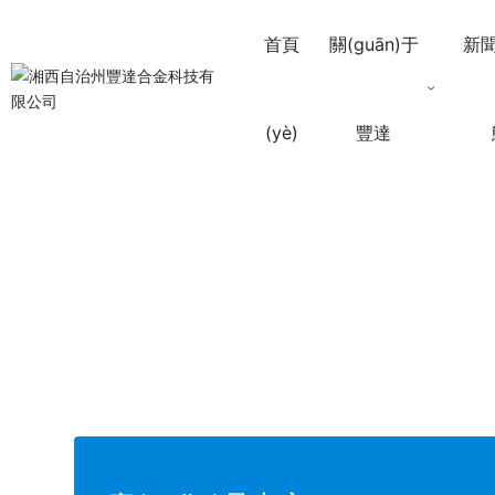
首頁
關(guān)于
新聞
(yè)
豐達