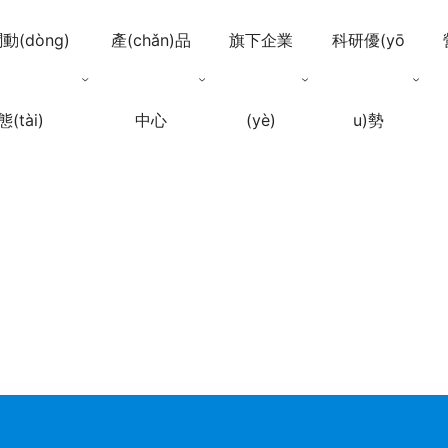
動(dòng)
產(chǎn)品
旗下企業
科研優(yō
態(tài)
中心
(yè)
u)勢