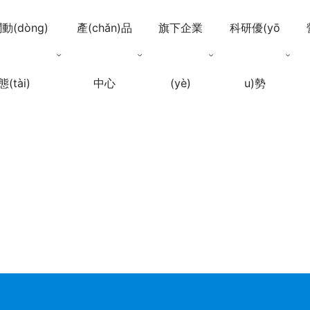
動(dòng)
產(chǎn)品
旗下企業
科研優(yō
態(tài)
中心
(yè)
u)勢