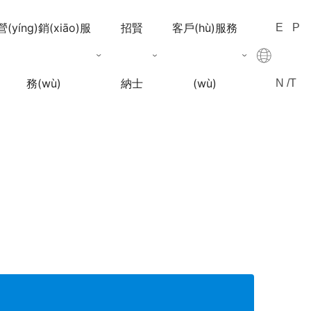
營(yíng)銷(xiāo)服
招賢
客戶(hù)服務
E
P
務(wù)
納士
(wù)
N /
T