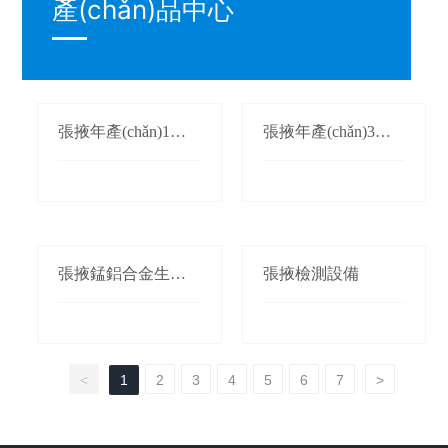
產(chǎn)品中心
張掖年產(chǎn)1萬
張掖年產(chǎn)3萬
(wàn)噸氮化錳生產
(wàn)噸鍛軋錳(錳桃/
(chǎn)線(xiàn)
枕)生產(chǎn)線(xià
n)
張掖錳鋁合金生產(c
張掖檢測設備
hǎn)線(xiàn)
<
1
2
3
4
5
6
7
>