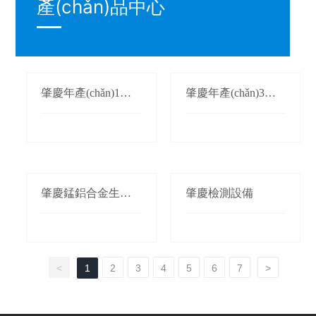
產(chǎn)品中心
肇慶年產(chǎn)1萬
肇慶年產(chǎn)3萬
(wàn)噸氮化錳生產
(wàn)噸鍛軋錳(錳桃/
(chǎn)線(xiàn)
枕)生產(chǎn)線(xià
n)
肇慶錳鋁合金生產(c
肇慶檢測設備
hǎn)線(xiàn)
<
1
2
3
4
5
6
7
>