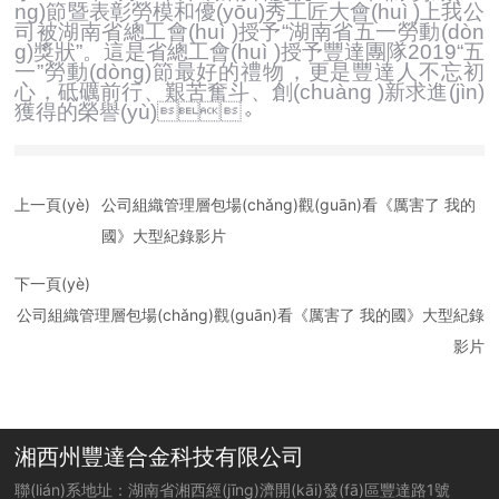
ng)節暨表彰勞模和優(yōu)秀工匠大會(huì )上我公
司被湖南省總工會(huì )授予“湖南省五一勞動(dòn
g)獎狀”。這是省總工會(huì )授予豐達團隊2019“五
一”勞動(dòng)節最好的禮物，更是豐達人不忘初
心，砥礪前行、艱苦奮斗、創(chuàng )新求進(jìn)
獲得的榮譽(yù)。
上一頁(yè)
公司組織管理層包場(chǎng)觀(guān)看《厲害了 我的
國》大型紀錄影片
下一頁(yè)
公司組織管理層包場(chǎng)觀(guān)看《厲害了 我的國》大型紀錄
影片
湘西州豐達合金科技有限公司
聯(lián)系地址：湖南省湘西經(jīng)濟開(kāi)發(fā)區豐達路1號