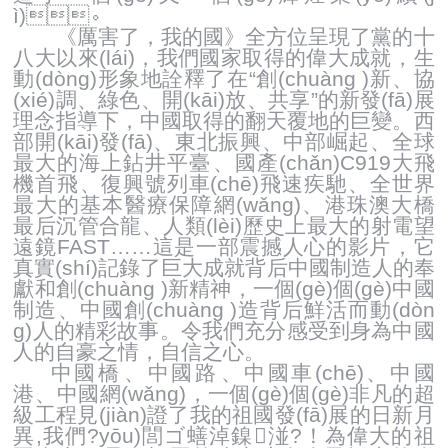
ì)。
《厲害了，我的國》全方位呈現了黨的十
八大以來(lái)，我們國家取得的偉大成就，生
動(dòng)形象地詮釋了在“創(chuàng )新、協
(xié)調、綠色、開(kāi)放、共享”的新發(fā)展
理念指導下，中國取得的翻天覆地的巨變。西
部開(kāi)發(fā)、東北振興、中部崛起、全球
最大的海上鉆井平臺、國產(chǎn)C919大飛
機首飛、復興號列車(chē)飛速疾馳、全世界
最大的基本醫療保障網(wǎng)、港珠澳大橋
最后沉管合龍、人類(lèi)歷史上最大的射電望
遠鏡FAST……這是一部震撼人心的影片，它
真實(shí)記錄了巨大成就背后中國制造人的奉
獻和創(chuàng )新精神，一個(gè)個(gè)中國
制造、中國創(chuàng )造背后鮮活而動(dòn
g)人的精彩故事。令我們充分感受到身為中國
人的自豪之情，自信之心。
中國橋、中國路、中國車(chē)、中國
港、中國網(wǎng)，一個(gè)個(gè)非凡的超
級工程見(jiàn)證了我的祖國發(fā)展的日新月
異,我們?yōu)閭ゴ蟮淖鎳湴?！為偉大的祖