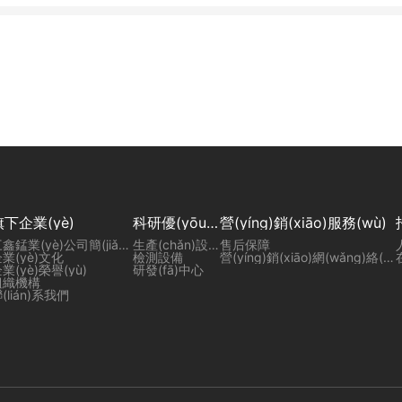
旗下企業(yè)
科研優(yōu)
營(yíng)銷(xiāo)服務(wù)
勢
鑫錳業(yè)公司簡(jiǎn)
生產(chǎn)設
售后保障
介
業(yè)文化
備
檢測設備
營(yíng)銷(xiāo)網(wǎng)絡(lu
業(yè)榮譽(yù)
研發(fā)中心
ò )
組織機構
(lián)系我們