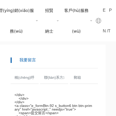
營(yíng)銷(xiāo)服
招賢
客戶(hù)服務
E
P
首頁(yè)
務(wù)
納士
(wù)
N /
T
我要留言