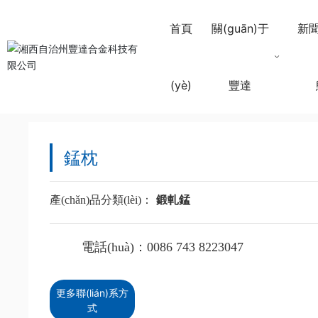
首頁
關(guān)于
新聞
氮化錳
鍛軋錳
錳鋁合金
(yè)
豐達
錳枕
產(chǎn)品分類(lèi)：
鍛軋錳
電話(huà)：0086 743 8223047
更多聯(lián)系方
式