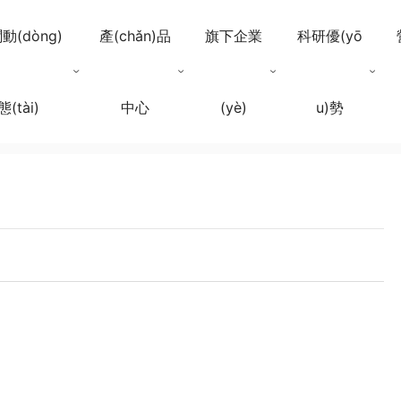
動(dòng)
產(chǎn)品
旗下企業
科研優(yō
電解金屬錳片及錳粉
金屬錳塊
態(tài)
中心
(yè)
u)勢