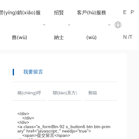
營(yíng)銷(xiāo)服
招賢
客戶(hù)服務
E
P
首頁(yè)
務(wù)
納士
(wù)
N /
T
我要留言