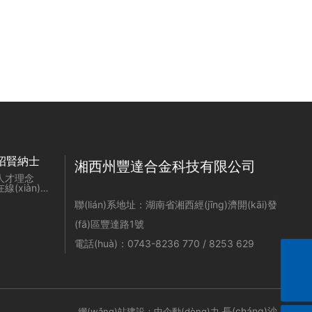
招賢納士
湘西州豐達合金科技有限公司
人才理念
在線(xiàn)招
聘
聯(lián)系地址：湖南省湘西經(jīng)濟開(kāi)發
(fā)區豐達路1號
電話(huà)：
0743-8236 770
/
8253 629
0743-8236 770
長(cháng)沙
網(wǎng)站建設：中企動(dòng)力