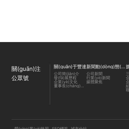
關(guān)于豐達
新聞動(dòng)態(tà
關(guān)注
i)
公司簡(jiǎn)介
公司新聞
三
公眾號
發(fā)展歷程
行業(yè)新聞
企
企業(yè)文化
媒體聚焦
企
董事長(cháng)致
辭
聯
營(yíng)業(yè)執照
SEO標簽
城市分站