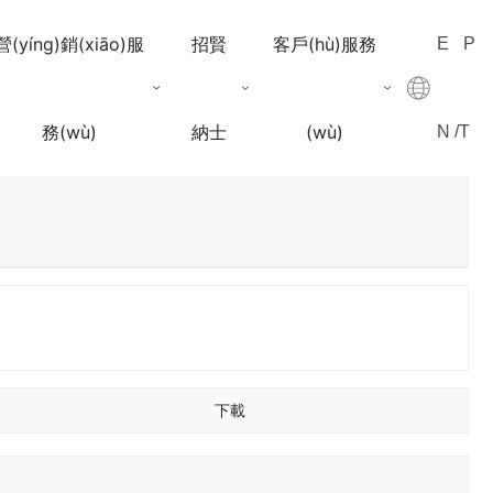
營(yíng)銷(xiāo)服
招賢
客戶(hù)服務
E
P
務(wù)
納士
(wù)
N /
T
下載