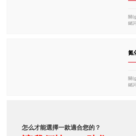
關(g
鍵
氮
關(g
鍵
怎么才能選擇一款適合您的？