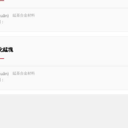
錳基合金材料
uān)
詞：
化錳塊
錳基合金材料
uān)
詞：