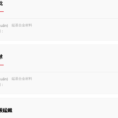
枕
錳基合金材料
uān)
詞：
球
錳基合金材料
uān)
詞：
碳錳鐵