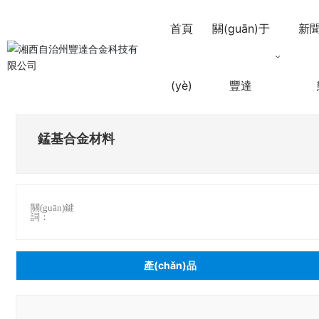
首頁
關(guān)于
新聞
(yè)
豐達
錳基合金材料
關(guān)鍵
詞：
產(chǎn)品