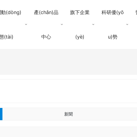
動(dòng)
產(chǎn)品
旗下企業
科研優(yō
態(tài)
中心
(yè)
u)勢
新聞