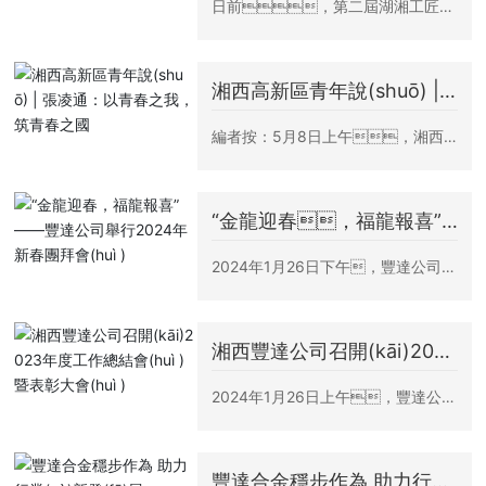
日前，第二屆湖湘工匠名
)、婦委會(huì )在公司黨支部的
單公布，湖南省100名各行各業
帶領(lǐng)指導下，在公司董
(yè)優(yōu)秀技能人才獲得表
事會(huì )的關(guān)心和支持
湘西高新區青年說(shuō) |
彰。其中，湘西高新區湘
張凌通：以青春之
下，于第74個(gè)“六一”國際兒
西州豐達合金科技有限公司總工程師
編者按：5月8日上午，湘西
我，筑青春之國
童節到來(lái)之際，組織
王國寧當選。
高新區召開(kāi)“奮進(jìn)新征程 建
開(kāi)展了一次“童趣盎
功高新區”青年人才座談會(huì
然，樂(lè )享六一”的美食
“金龍迎春，福龍報喜”
)，會(huì )上，集體
分享活動(dòng)。
——豐達公司舉行2024年新
觀(guān)看了《揚清廉之風(fēng) 做
2024年1月26日下午，豐達公司舉
春團拜會(huì )
有為青年》宣傳片，湘西高
行2024年新春團拜會(huì )。豐達
新區黨工委書(shū)記向恒林寄語(yǔ)
公司董事長(cháng)劉漢勇，總經
青年干部，廣大園區青年要樹(sh
湘西豐達公司召開(kāi)2023
(jīng)理李紹東，副總經(jīn
年度工作總結會(huì )暨表彰
ù)立“好三觀(guān)”，在新時
g)理、總工程師王國寧以及公司
2024年1月26日上午，豐達公司
大會(huì )
(shí)代實(shí)踐中“胸懷大我”，
全體員工及家屬近200人出席并參加
召開(kāi)2023年度工作總結會(huì )
樹(shù)牢宗旨意識，勇于擔
活動(dòng)，行政部部長(c
暨表彰大會(huì )。公司董
當盡責，努力成為真誠報國的一
háng)、工會(huì )主席顏麗君主
豐達合金穩步作為 助力行業